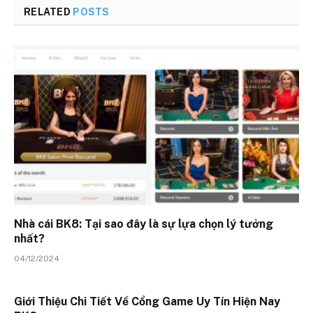
RELATED
POSTS
Nhà cái BK8: Tại sao đây là sự lựa chọn lý tưởng
nhất?
04/12/2024
Giới Thiệu Chi Tiết Về Cổng Game Uy Tín Hiện Nay