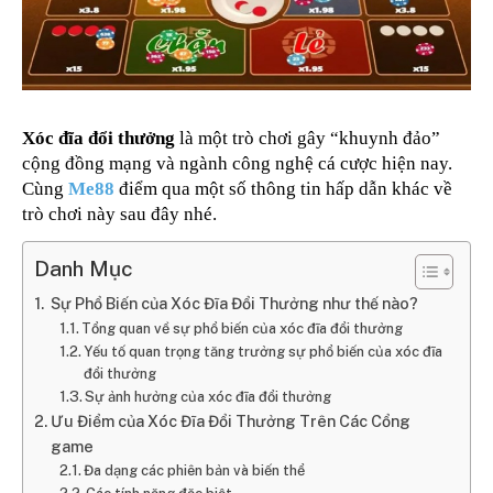
Xóc đĩa đổi thưởng
 là một trò chơi gây “khuynh đảo” 
cộng đồng mạng và ngành công nghệ cá cược hiện nay. 
Cùng 
Me88
 điểm qua một số thông tin hấp dẫn khác về 
trò chơi này sau đây nhé.
Danh Mục
Sự Phổ Biến của Xóc Đĩa Đổi Thưởng như thế nào?
Tổng quan về sự phổ biến của xóc đĩa đổi thưởng
Yếu tố quan trọng tăng trưởng sự phổ biến của xóc đĩa
đổi thưởng
Sự ảnh hưởng của xóc đĩa đổi thưởng
Ưu Điểm của Xóc Đĩa Đổi Thưởng Trên Các Cổng
game
Đa dạng các phiên bản và biến thể