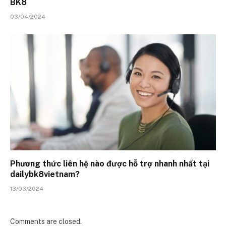
BK8
03/04/2024
Phương thức liên hệ nào được hỗ trợ nhanh nhất tại
dailybk8vietnam?
13/03/2024
Comments are closed.