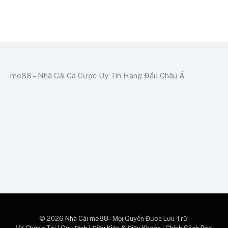
me88 – Nhà Cái Cá Cược Uy Tín Hàng Đầu Châu Á
© 2026
Nhà Cái me88
- Mọi Quyền Được Lưu Trữ.