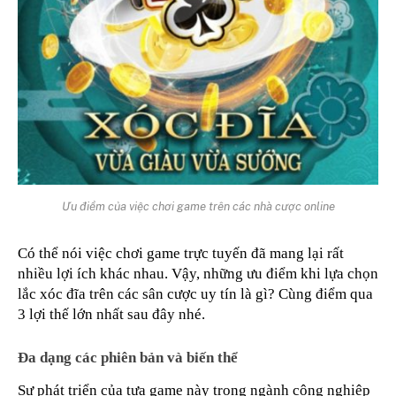
Ưu điểm của việc chơi game trên các nhà cược online
Có thể nói việc chơi game trực tuyến đã mang lại rất 
nhiều lợi ích khác nhau. Vậy, những ưu điểm khi lựa chọn 
lắc xóc đĩa trên các sân cược uy tín là gì? Cùng điểm qua 
3 lợi thế lớn nhất sau đây nhé.
Đa dạng các phiên bản và biến thể
Sự phát triển của tựa game này trong ngành công nghiệp 