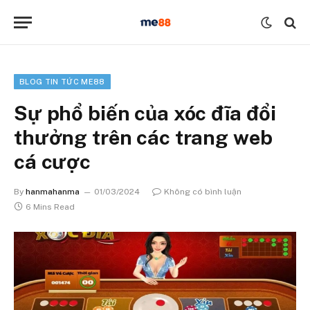
BLOG TIN TỨC ME88
Sự phổ biến của xóc đĩa đổi
thưởng trên các trang web
cá cược
By
hanmahanma
01/03/2024
Không có bình luận
6 Mins Read