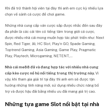
Khi đã trở thành hội viên tại đây thì anh em cực kỳ nhiều lựa
chọn về sảnh cá cược để chơi game.
Những nhà cung cấp ván cược sắp được nhắc đến sau đây
đa phần là các cái tên có tiếng tăm trong giới cá cược,
được nhiều nhà cái mong muốn hợp tác phát triển như: Next
Spin, Red Tiger, Jili, HC Slot, Play’n GO, Spade Gaming,
Toptrend Gaming, Asia Gaming, Game Play, Pragmatic
Play, Playtech, Microgaming, NETENT,…
Nhà cái me88 đã và đang hợp tác với nhiều nhà cung
cấp kèo cược nổ hũ nổi tiếng trong thị trường này.
Vì
vậy, khi tham gia giải trí tại đây thì anh em sẽ được tận
hưởng những tính năng mới, sử dụng nhiều chức năng bổ
trợ và được hậu đãi bằng nhiều ưu đãi mang giá trị cao.
Những tựa game Slot nổi bật tại nhà