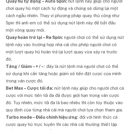
Quay hũ tự động – Auto Spin:
nút lệnh này giúp cho người
chơi quay hũ một cách tự động và chúng sẽ dừng lại một
cách ngẫu nhiên. Thay vì phương pháp quay thủ công như
Spin thì anh em có thể sử dụng nút lệnh này để bắt đầu
một vòng quay mới.
Quay hoàn trở lại – Re Spin:
người chơi có thể sử dụng nút
lệnh này vào trường hợp nhà cái cho phép người chơi có
một lượt quay hũ hoàn trả lại lượt quay vừa xảy ra trước
đó.
Tăng / Giảm – + / –
: đây là nút lệnh mà người chơi có thể
sử dụng khi cần tăng hoặc giảm số tiền đặt cược của mình
trong ván cược đó.
Bet Max – Cược tối đa:
nút lệnh này giúp cho người chơi cá
cược với mức tiền tối đa đã được giới hạn trong ván cược
đó. Tuy nhiên, mức tối đa là bao nhiêu thì còn tùy thuộc vào
quy định của từng nhà cái mà người chơi lựa chọn tham gia.
Turbo mode – Điều chỉnh hiệu ứng
: đối với hình thức cá
cược quay hũ trực tuyến thì các nhà cái thường thiết lập