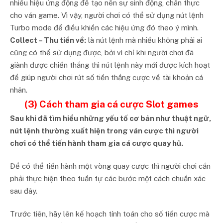
nhiều hiệu ứng động để tạo nên sự sinh động, chân thực
cho ván game. Vì vậy, người chơi có thể sử dụng nút lệnh
Turbo mode để điều khiển các hiệu ứng đó theo ý mình.
Collect – Thu tiền về:
là nút lệnh mà nhiều không phải ai
cũng có thể sử dụng được, bởi vì chỉ khi người chơi đã
giành được chiến thắng thì nút lệnh này mới được kích hoạt
để giúp người chơi rút số tiền thắng cược về tài khoản cá
nhân.
(3) Cách tham gia cá cược Slot games
Sau khi đã tìm hiểu những yếu tố cơ bản như thuật ngữ,
nút lệnh thường xuất hiện trong ván cược thì người
chơi có thể tiến hành tham gia cá cược quay hũ.
Để có thể tiến hành một vòng quay cược thì người chơi cần
phải thực hiện theo tuần tự các bước một cách chuẩn xác
sau đây.
Trước tiên, hãy lên kế hoạch tính toán cho số tiền cược mà