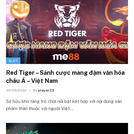
SLOT
Red Tiger – Sảnh cược mang đậm văn hóa
châu Á – Việt Nam
30/09/2022
By
player33
Sở hữu kho tàng trò chơi nổi bật kết hợp với nội dung sản
phẩm thân thuộc với người Việt…