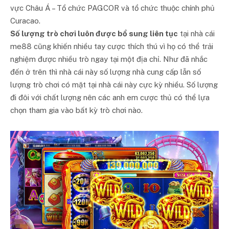
vực Châu Á – Tổ chức PAGCOR và tổ chức thuộc chính phủ
Curacao.
Số lượng trò chơi luôn được bổ sung liên tục
tại nhà cái
me88 cũng khiến nhiều tay cược thích thú vì họ có thể trải
nghiệm được nhiều trò ngay tại một địa chỉ. Như đã nhắc
đến ở trên thì nhà cái này số lượng nhà cung cấp lẫn số
lượng trò chơi có mặt tại nhà cái này cực kỳ nhiều. Số lượng
đi đôi với chất lượng nên các anh em cược thủ có thể lựa
chọn tham gia vào bất kỳ trò chơi nào.