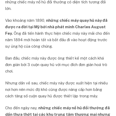
những chiếc máy nổ hũ đổi thưởng có diện tích tương đối
lớn.
Vào khoảng năm 1890,
những chiếc máy quay hũ này đã
được ra đời tại Mỹ bởi nhà phát minh Charles August
Fey.
Ông đã tiến hành thực hiện chiếc máy này mãi cho đến
năm 1894 mới hoàn tất và bắt đầu đi vào hoạt động trước
sự ủng hộ của công chúng.
Ban đầu, chiếc máy này được ông thiết kế một cách khá
đơn giản bởi 3 cuộn quay hũ với mục đích đơn giản hoá trò
chơi.
Nhưng dần về sau, chiếc máy này được xuất hiện tại nhiều
nơi hơn nên mức độ khó cũng được nâng cấp hơn bằng
cách tăng số cuộn quay hũ được thiết lập trong máy.
Cho đến ngày nay,
những chiếc máy nổ hũ đổi thưởng đã
dần thưa thớt tại các khu trung tâm thương mại nhưng