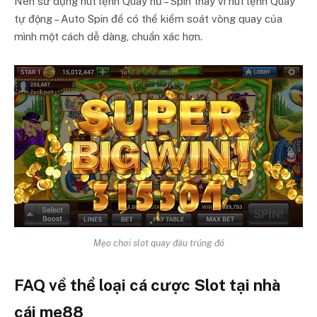
Nên sử dụng nút lệnh Quay hũ – Spin thay vì nút lệnh Quay
tự động – Auto Spin để có thể kiểm soát vòng quay của
mình một cách dễ dàng, chuẩn xác hơn.
Mẹo chơi slot quay đâu trúng đó
FAQ về thể loại cá cược Slot tại nhà
cái me88