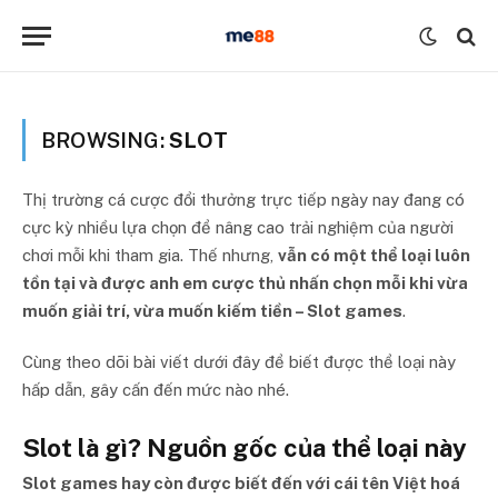
BROWSING:
SLOT
Thị trường cá cược đổi thưởng trực tiếp ngày nay đang có
cực kỳ nhiều lựa chọn để nâng cao trải nghiệm của người
chơi mỗi khi tham gia. Thế nhưng,
vẫn có một thể loại luôn
tồn tại và được anh em cược thủ nhấn chọn mỗi khi vừa
muốn giải trí, vừa muốn kiếm tiền – Slot games
.
Cùng theo dõi bài viết dưới đây để biết được thể loại này
hấp dẫn, gây cấn đến mức nào nhé.
Slot là gì? Nguồn gốc của thể loại này
Slot games hay còn được biết đến với cái tên Việt hoá