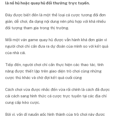
là nổ hũ hoặc quay hũ đổi thưởng trực tuyến.
Đây được biết đến là một thể loại cá cược tương đối đơn
giản, dễ chơi, đa dạng nội dung nên phù hợp với khá nhiều
đối tượng tham gia trong thị trường.
Mỗi một ván game quay hũ được vẫn hành khá đơn giản vì
người chơi chỉ cần đưa ra dự đoán của mình so với kết quả
của nhà cái.
Tiếp đến, người chơi chỉ cần thực hiện các thao tác, tính
năng được thiết lập trên giao diện trò chơi cùng những
cược thủ khác và chờ đợi kết quả cuối cùng
Cách chơi vừa được nhắc đến vừa rồi chính là cách đã được
cải cách sang hình thức cá cược trực tuyến tại các địa chỉ
cung cấp kèo cược.
Bởi vì, vốn dĩ nguồn gốc hình thành của trò chơi này được