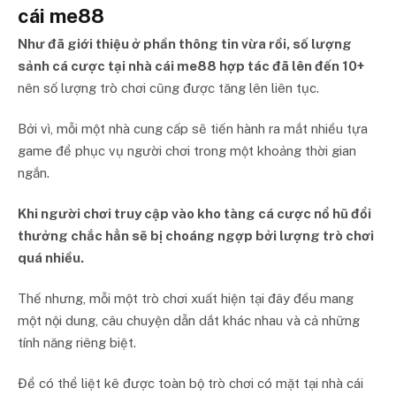
cái me88
Như đã giới thiệu ở phần thông tin vừa rồi, số lượng
sảnh cá cược tại nhà cái me88 hợp tác đã lên đến 10+
nên số lượng trò chơi cũng được tăng lên liên tục.
Bởi vì, mỗi một nhà cung cấp sẽ tiến hành ra mắt nhiều tựa
game để phục vụ người chơi trong một khoảng thời gian
ngắn.
Khi người chơi truy cập vào kho tàng cá cược nổ hũ đổi
thưởng chắc hẳn sẽ bị choáng ngợp bởi lượng trò chơi
quá nhiều.
Thế nhưng, mỗi một trò chơi xuất hiện tại đây đều mang
một nội dung, câu chuyện dẫn dắt khác nhau và cả những
tính năng riêng biệt.
Để có thể liệt kê được toàn bộ trò chơi có mặt tại nhà cái