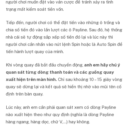
người chơi muốn đặt vào ván cược để tránh xảy ra tình
trạng mất kiểm soát tiền vốn.
Tiếp đến, người chơi có thể đặt tiền vào những ô trống và
chia số tiền đó vào lần lượt các ô Payline. Sau đó, hệ thống
nhà cái sẽ tự động sắp xếp số tiền đó lại và lúc này thì
người chơi cần nhấn vào nút lệnh Spin hoặc là Auto Spin để
tiến hành lượt quay của mình.
Khi vòng quay đã bắt đầu chuyển động,
anh em hãy chú ý
quan sát từng dòng thanh toán và các guồng quay
xuất hiện trên màn hình.
Chỉ sau khoảng 10 – 15 giây vòng
quay sẽ dừng lại và kết quả sẽ hiển thị nhờ vào mũi tên cố
định trên bàn quay.
Lúc này, anh em cần phải quan sát xem có dòng Payline
nào xuất hiện theo như quy định (nghĩa là dòng Payline
hàng ngang, hàng dọc, chữ V,…) hay không.