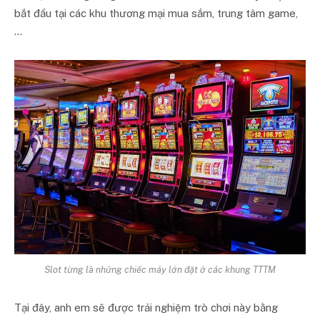
bắt đầu tại các khu thương mại mua sắm, trung tâm game,
…
Slot từng là những chiếc máy lớn đặt ở các khung TTTM
Tại đây, anh em sẽ được trải nghiệm trò chơi này bằng