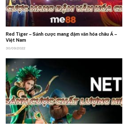
Red Tiger – Sảnh cược mang đậm văn hóa châu Á –
Việt Nam
30/09/2022