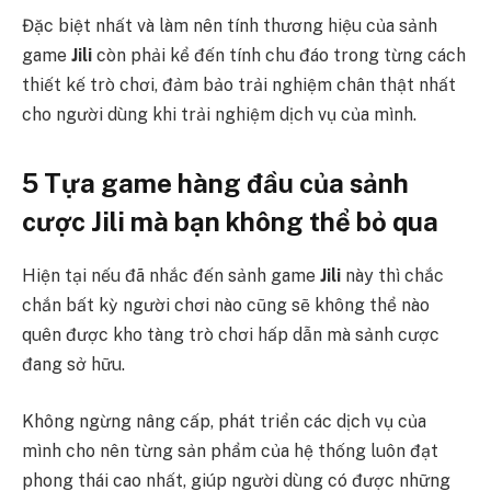
Đặc biệt nhất và làm nên tính thương hiệu của sảnh
game
Jili
còn phải kể đến tính chu đáo trong từng cách
thiết kế trò chơi, đảm bảo trải nghiệm chân thật nhất
cho người dùng khi trải nghiệm dịch vụ của mình.
5 Tựa game hàng đầu của sảnh
cược Jili mà bạn không thể bỏ qua
Hiện tại nếu đã nhắc đến sảnh game
Jili
này thì chắc
chắn bất kỳ người chơi nào cũng sẽ không thể nào
quên được kho tàng trò chơi hấp dẫn mà sảnh cược
đang sở hữu.
Không ngừng nâng cấp, phát triển các dịch vụ của
mình cho nên từng sản phẩm của hệ thống luôn đạt
phong thái cao nhất, giúp người dùng có được những