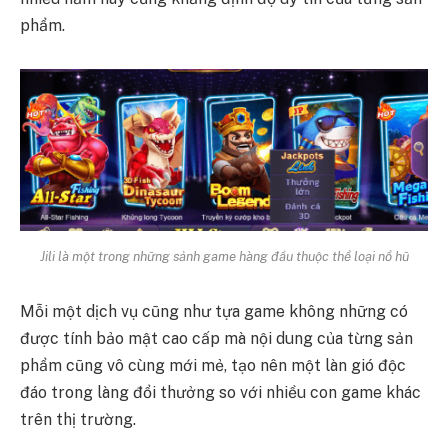
phẩm.
Jili là một trong những sảnh game hàng đầu thuộc thể loại nổ hũ
Mỗi một dịch vụ cũng như tựa game không những có
được tính bảo mật cao cấp mà nội dung của từng sản
phẩm cũng vô cùng mới mẻ, tạo nên một làn gió độc
đáo trong làng đổi thưởng so với nhiều con game khác
trên thị trường.