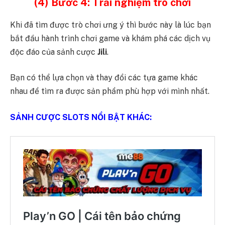
(4) Bước 4: Trải nghiệm trò chơi
Khi đã tìm được trò chơi ưng ý thì bước này là lúc bạn
bắt đầu hành trình chơi game và khám phá các dịch vụ
độc đáo của sảnh cược
Jili
.
Bạn có thể lựa chọn và thay đổi các tựa game khác
nhau để tìm ra được sản phẩm phù hợp với mình nhất.
SẢNH CƯỢC SLOTS NỔI BẬT KHÁC: