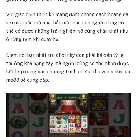
Với giao diện thiết kế mang đậm phong cách hoang dã
với màu sắc mới mẻ, bắt mắt cho nên người dùng có
thể có được những trải nghiệm vô cùng chân thật như
ở rừng rậm khi quay hũ.
Điểm nổi bật nhất trò chơi này còn phải kể đến tỷ lệ
thưởng khá nặng tay mà người dùng có thể nhận được
kết hợp cùng các chương trình ưu đãi thú vị mà nhà cái
me88 sẽ cung cấp.