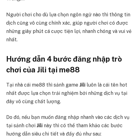
Người chơi cho dù lựa chọn ngôn ngữ nào thì thông tin
dịch cũng vô cùng chính xác, giúp người chơi có được
những giây phút cá cược tiện lợi, nhanh chóng và vui vẻ
nhất.
Hướng dẫn 4 bước đăng nhập trò
chơi của Jili tại me88
Tại nhà cái me88 thì sảnh game
Jili
luôn là cái tên hot
nhất được lựa chọn trải nghiệm bởi những dịch vụ tại
đây vô cùng chất lượng.
Do đó, nếu bạn muốn đăng nhập nhanh vào các dịch vụ
tại sảnh chơi
Jili
này thì có thể tham khảo các bước
hướng dẫn siêu chi tiết và đầy đủ như sau: