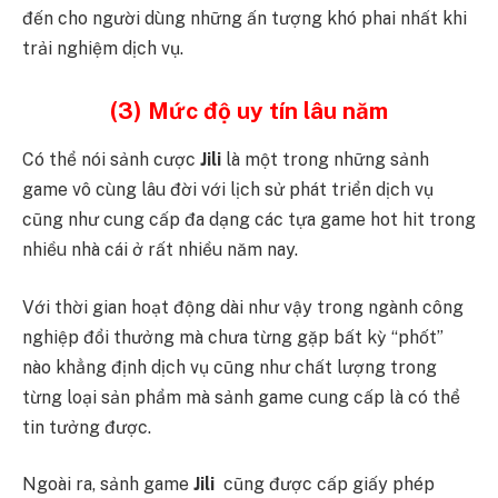
đến cho người dùng những ấn tượng khó phai nhất khi
trải nghiệm dịch vụ.
(3) Mức độ uy tín lâu năm
Có thể nói sảnh cược
Jili
là một trong những sảnh
game vô cùng lâu đời với lịch sử phát triển dịch vụ
cũng như cung cấp đa dạng các tựa game hot hit trong
nhiều nhà cái ở rất nhiều năm nay.
Với thời gian hoạt động dài như vậy trong ngành công
nghiệp đổi thưởng mà chưa từng gặp bất kỳ “phốt”
nào khẳng định dịch vụ cũng như chất lượng trong
từng loại sản phẩm mà sảnh game cung cấp là có thể
tin tưởng được.
Ngoài ra, sảnh game
Jili
cũng được cấp giấy phép