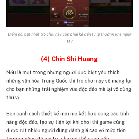
Điểm nổi bật nhất trò chơi này còn phải kể đến tỷ lệ thưởng khá nặng
tay
(4) Chin Shi Huang
Nếu là một trong những người đặc biệt yêu thích
những văn hóa Trung Quốc thì trò chơi này sẽ mang lại
cho bạn những trải nghiệm vừa độc đáo mà lại vô cùng
thú vị.
Bên cạnh cách thiết kế mới mẻ kết hợp cùng các tính
năng độc đáo, tạo sự tiện lợi khi chơi thì game cũng
được rất nhiều người dùng đánh giá cao về mức tiền
thưởng nặng đô mà trò chơi có thể cung cấp.