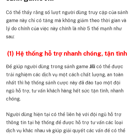
Có thể thấy rằng số lượt người dùng truy cập của sảnh
game này chỉ có tăng mà không giảm theo thời gian và
lý do chính của việc này chính là nhờ 5 thế mạnh như
sau:
(1) Hệ thống hỗ trợ nhanh chóng, tận tình
Để giúp người dùng trong sảnh game
Jili
có thể được
trải nghiệm các dịch vụ một cách chất lượng, an toàn
nhất thì hệ thống sảnh cược này đã đào tạo một đội
ngũ hỗ trợ, tư vấn khách hàng hết sức tận tình, nhanh
chóng.
Người dùng hiện tại có thể liên hệ với đội ngũ hỗ trợ
thông tin tại hệ thống để được hỗ trợ tư vấn các loại
dịch vụ khác nhau và giúp giải quyết các vấn đề có thể