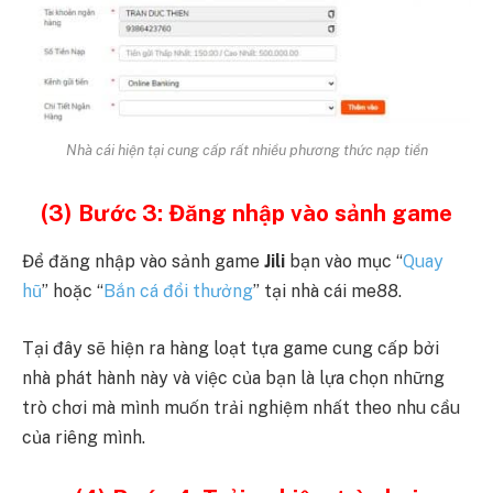
Nhà cái hiện tại cung cấp rất nhiều phương thức nạp tiền
(3) Bước 3: Đăng nhập vào sảnh game
Để đăng nhập vào sảnh game
Jili
bạn vào mục “
Quay
hũ
” hoặc “
Bắn cá đổi thưởng
” tại nhà cái me88.
Tại đây sẽ hiện ra hàng loạt tựa game cung cấp bởi
nhà phát hành này và việc của bạn là lựa chọn những
trò chơi mà mình muốn trải nghiệm nhất theo nhu cầu
của riêng mình.