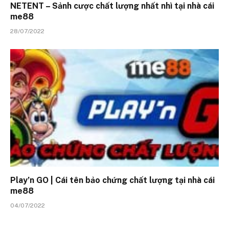
NETENT – Sảnh cược chất lượng nhất nhì tại nhà cái
me88
28/07/2022
Play’n GO | Cái tên bảo chứng chất lượng tại nhà cái
me88
04/07/2022