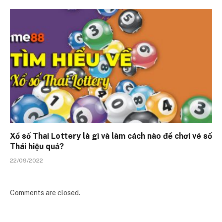
Xổ số Thai Lottery là gì và làm cách nào để chơi vé số
Thái hiệu quả?
22/09/2022
Comments are closed.