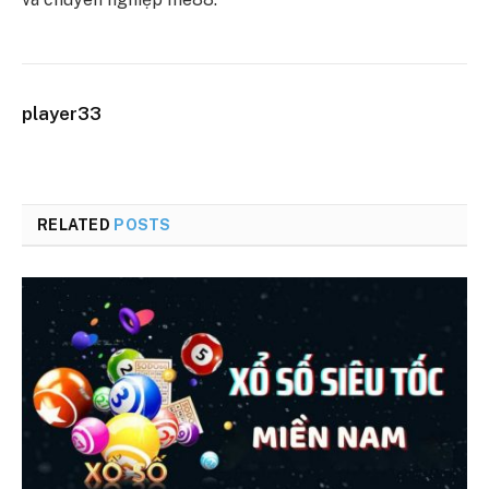
player33
RELATED
POSTS