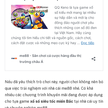
Nếu đã yêu thích trò chơi này, người chơi không nên bỏ
qua việc trải nghiệm với nhà cái me88 nhé. Có khá
nhiều các chương trình khuyến mãi đang được áp dụng
cho tựa game
xổ số siêu tốc miền Bắc
tại nhà cái uy tín
và chuyên nghiệp me88.