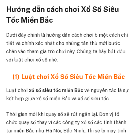
Hướng dẫn cách chơi Xổ Số Siêu
Tốc Miền Bắc
Dưới đây chính là hướng dẫn cách chơi b một cách chi
tiết và chính xác nhất cho những tân thủ mới bước
chân vào tham gia trò chơi này. Chúng ta hãy bắt đầu
với luật chơi xổ số nhé.
(1) Luật chơi Xổ Số Siêu Tốc Miền Bắc
Luật chơi
xổ số siêu tốc miền Bắc
về nguyên tắc là sự
kết hợp giữa xổ số miền Bắc và xổ số siêu tốc.
Thời gian mỗi khi quay số sẽ rút ngắn lại. Đơn vị tổ
chức quay số thay vì các công ty xổ số các tỉnh thành
tại miền Bắc như Hà Nội, Bắc Ninh…thì sẽ là máy tính