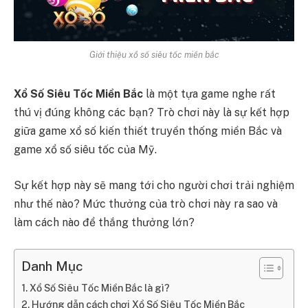
Giới thiệu xổ số siêu tốc miền bắc
Xổ Số Siêu Tốc Miền Bắc
là một tựa game nghe rất
thú vị đúng không các bạn? Trò chơi này là sự kết hợp
giữa game xổ số kiến thiết truyền thống miền Bắc và
game xổ số siêu tốc của Mỹ.
Sự kết hợp này sẽ mang tới cho người chơi trải nghiệm
như thế nào? Mức thưởng của trò chơi này ra sao và
làm cách nào để thắng thưởng lớn?
Danh Mục
Xổ Số Siêu Tốc Miền Bắc là gì?
Hướng dẫn cách chơi Xổ Số Siêu Tốc Miền Bắc