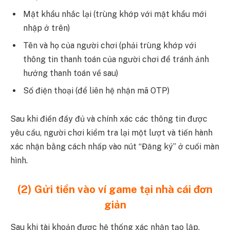
Mật khẩu nhắc lại (trùng khớp với mật khẩu mới
nhập ở trên)
Tên và họ của người chơi (phải trùng khớp với
thông tin thanh toán của người chơi để tránh ảnh
hưởng thanh toán về sau)
Số điện thoại (để liên hệ nhận mã OTP)
Sau khi điền đầy đủ và chính xác các thông tin được
yêu cầu, người chơi kiểm tra lại một lượt và tiến hành
xác nhận bằng cách nhấp vào nút “Đăng ký” ở cuối màn
hình.
(2) Gửi tiền vào ví game tại nhà cái đơn
giản
Sau khi tài khoản được hệ thống xác nhận tạo lập,