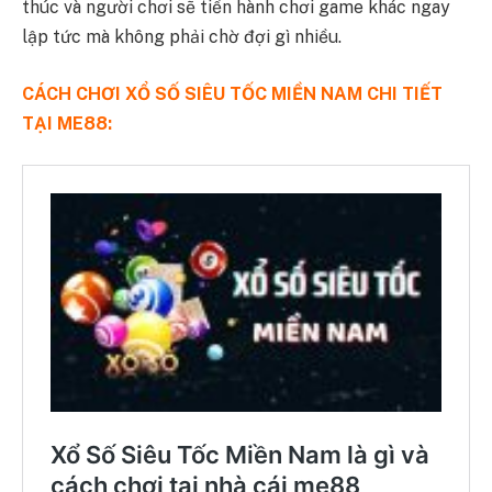
thúc và người chơi sẽ tiến hành chơi game khác ngay
lập tức mà không phải chờ đợi gì nhiều.
CÁCH CHƠI XỔ SỐ SIÊU TỐC MIỀN NAM CHI TIẾT
TẠI ME88: