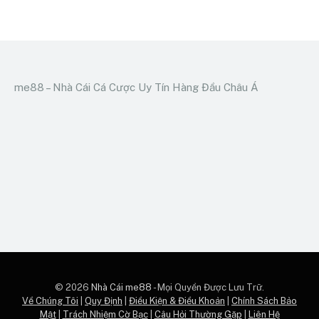
me88 – Nhà Cái Cá Cược Uy Tín Hàng Đầu Châu Á
© 2026
Nhà Cái me88
- Mọi Quyền Được Lưu Trữ.
Về Chúng Tôi
|
Quy Định
|
Điều Kiện & Điều Khoản
|
Chính Sách Bảo
Mật
|
Trách Nhiệm Cờ Bạc
|
Câu Hỏi Thường Gặp
|
Liên Hệ