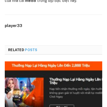
của nhà cái
me88
trong dịp đặc biệt này.
player33
RELATED
POSTS