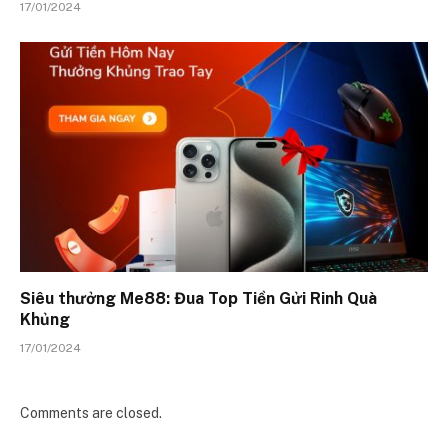
17/01/2024
Siêu thưởng Me88: Đua Top Tiền Gửi Rinh Quà
Khủng
17/01/2024
Comments are closed.