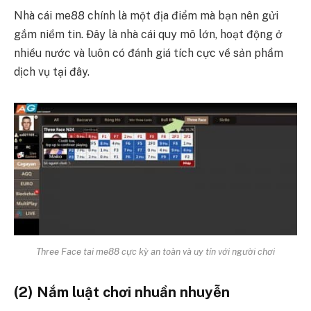
Nhà cái me88 chính là một địa điểm mà bạn nên gửi
gắm niềm tin. Đây là nhà cái quy mô lớn, hoạt động ở
nhiều nước và luôn có đánh giá tích cực về sản phẩm
dịch vụ tại đây.
Three Face tai me88 cực kỳ an toàn và uy tín với người chơi
(2) Nắm luật chơi nhuần nhuyễn