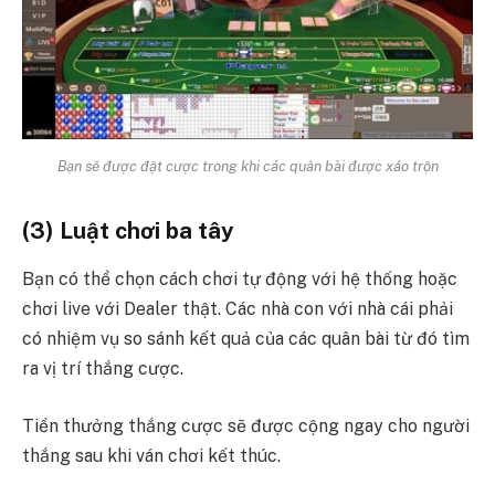
Bạn sẽ được đặt cược trong khi các quân bài được xáo trộn
(3) Luật chơi ba tây
Bạn có thể chọn cách chơi tự động với hệ thống hoặc
chơi live với Dealer thật. Các nhà con với nhà cái phải
có nhiệm vụ so sánh kết quả của các quân bài từ đó tìm
ra vị trí thắng cược.
Tiền thưởng thắng cược sẽ được cộng ngay cho người
thắng sau khi ván chơi kết thúc.