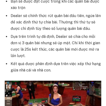
Bạn sẽ được đặt cược trong khi các quân bài được
xáo trộn
Dealer sẽ chính thức rút quân bài đầu tiên, ngửa lên
để xác định thứ tự chia bài. Thường thì thứ tự sẽ
được chỉ định tùy theo số lượng quân bài đầu.
Dựa trên trình tự đã định, Dealer sẽ chia cho mỗi
đơn vị 3 quân bài nhưng sẽ úp mặt. Chỉ khi thời gian
cược là 25s kết thúc, các quân bài mới được mở ra
lần lượt.
Kết quả được phân định dựa trên việc xếp thứ hạng
giữa nhà cái và nhà con.