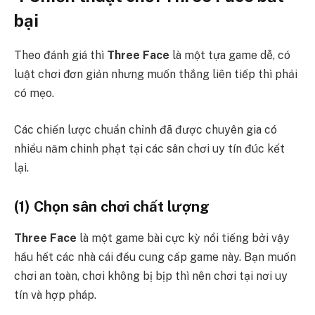
bại
Theo đánh giá thì
Three Face
là một tựa game dễ, có
luật chơi đơn giản nhưng muốn thắng liên tiếp thì phải
có mẹo.
Các chiến lược chuẩn chỉnh đã được chuyên gia có
nhiều năm chinh phạt tại các sân chơi uy tín đúc kết
lại.
(1) Chọn sân chơi chất lượng
Three Face
là một game bài cực kỳ nổi tiếng bởi vậy
hầu hết các nhà cái đều cung cấp game này. Bạn muốn
chơi an toàn, chơi không bị bịp thì nên chơi tại nơi uy
tín và hợp pháp.