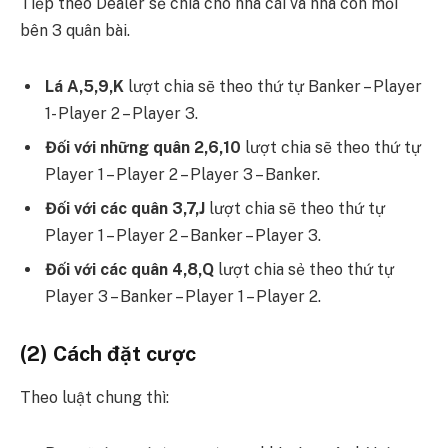
Tiếp theo Dealer sẽ chia cho nhà cái và nhà con mỗi
bên 3 quân bài.
Lá A,5,9,K
lượt chia sẽ theo thứ tự Banker – Player
1- Player 2 – Player 3.
Đối với những quân 2,6,10
lượt chia sẽ theo thứ tự
Player 1 – Player 2 – Player 3 – Banker.
Đối với các quân 3,7,J
lượt chia sẽ theo thứ tự
Player 1 – Player 2 – Banker – Player 3.
Đối với các quân 4,8,Q
lượt chia sẻ theo thứ tự
Player 3 – Banker – Player 1 – Player 2.
(2) Cách đặt cược
Theo luật chung thì: