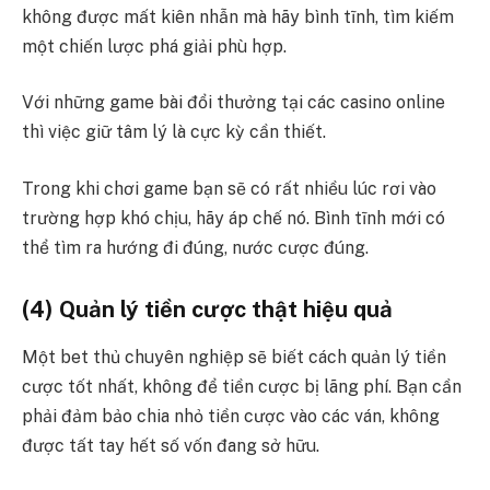
không được mất kiên nhẫn mà hãy bình tĩnh, tìm kiếm
một chiến lược phá giải phù hợp.
Với những game bài đổi thưởng tại các casino online
thì việc giữ tâm lý là cực kỳ cần thiết.
Trong khi chơi game bạn sẽ có rất nhiều lúc rơi vào
trường hợp khó chịu, hãy áp chế nó. Bình tĩnh mới có
thể tìm ra hướng đi đúng, nước cược đúng.
(4) Quản lý tiền cược thật hiệu quả
Một bet thủ chuyên nghiệp sẽ biết cách quản lý tiền
cược tốt nhất, không để tiền cược bị lãng phí. Bạn cần
phải đảm bảo chia nhỏ tiền cược vào các ván, không
được tất tay hết số vốn đang sở hữu.