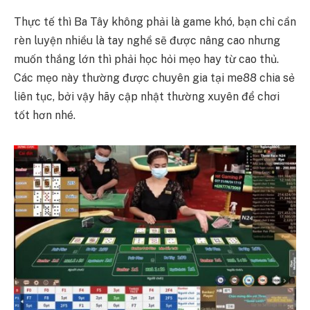
Thực tế thì Ba Tây không phải là game khó, bạn chỉ cần
rèn luyện nhiều là tay nghề sẽ được nâng cao nhưng
muốn thắng lớn thì phải học hỏi mẹo hay từ cao thủ.
Các mẹo này thường được chuyên gia tại me88 chia sẻ
liên tục, bởi vậy hãy cập nhật thường xuyên để chơi
tốt hơn nhé.