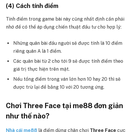
(4) Cách tính điểm
Tính điểm trong game bài này cũng nhất định cần phải
nhớ để có thể áp dụng chiến thuật đầu tư cho hợp lý:
Những quân bài đầu người sẽ được tính là 10 điểm
riêng quân A là 1 điểm.
Các quân bài từ 2 cho tới 9 sẽ được tính điểm theo
giá trị thực hiện trên mặt.
Nếu tổng điểm trong ván lớn hơn 10 hay 20 thì sẽ
được trừ lại để bằng 10 với 20 tương ứng.
Chơi Three Face tại me88 đơn giản
như thế nào?
Nhà cái me88
là điểm dừng chân chơi
Three Face
cực