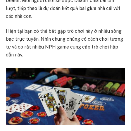
Dealer. Mỗi người chơi sẽ được Dealer chia bài lần
lượt, tiếp theo là dự đoán kết quả bài giữa nhà cái với
các nhà con.
Hiện tại bạn có thể bắt gặp trò chơi này ở nhiều sòng
bạc trực tuyến. Nhìn chung chúng có cách chơi tương
tự và có rất nhiều NPH game cung cấp trò chơi hấp
dẫn này.