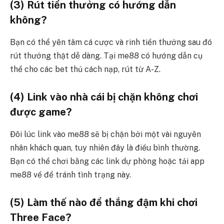
(3) Rút tiền thưởng có hướng dẫn
không?
Bạn có thể yên tâm cá cược và rinh tiền thưởng sau đó
rút thưởng thật dễ dàng. Tại me88 có hướng dẫn cụ
thể cho các bet thủ cách nạp, rút từ A-Z.
(4) Link vào nhà cái bị chặn không chơi
được game?
Đôi lúc link vào me88 sẽ bị chặn bởi một vài nguyên
nhân khách quan, tuy nhiên đây là điều bình thường.
Bạn có thể chơi bằng các link dự phòng hoặc tải app
me88 về để tránh tình trạng này.
(5) Làm thế nào để thắng đậm khi chơi
Three Face?