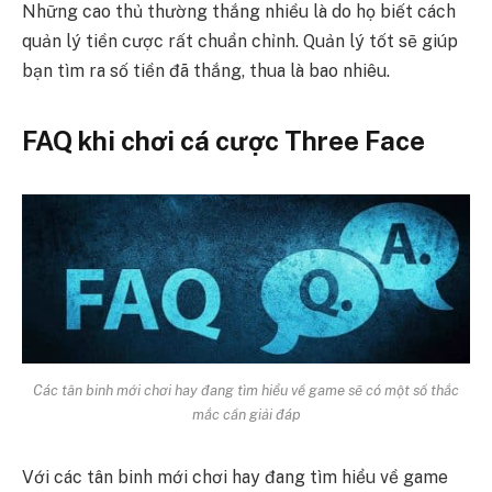
Những cao thủ thường thắng nhiều là do họ biết cách
quản lý tiền cược rất chuẩn chỉnh. Quản lý tốt sẽ giúp
bạn tìm ra số tiền đã thắng, thua là bao nhiêu.
FAQ khi chơi cá cược Three Face
Các tân binh mới chơi hay đang tìm hiểu về game sẽ có một số thắc
mắc cần giải đáp
Với các tân binh mới chơi hay đang tìm hiểu về game