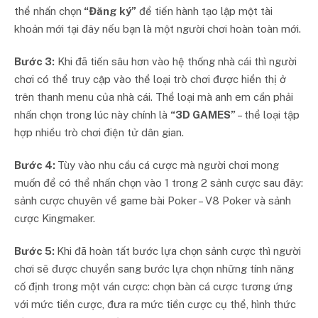
thể nhấn chọn
“Đăng ký”
để tiến hành tạo lập một tài
khoản mới tại đây nếu bạn là một người chơi hoàn toàn mới.
Bước 3:
Khi đã tiến sâu hơn vào hệ thống nhà cái thì người
chơi có thể truy cập vào thể loại trò chơi được hiển thị ở
trên thanh menu của nhà cái. Thể loại mà anh em cần phải
nhấn chọn trong lúc này chính là
“3D GAMES”
– thể loại tập
hợp nhiều trò chơi điện tử dân gian.
Bước 4:
Tùy vào nhu cầu cá cược mà người chơi mong
muốn để có thể nhấn chọn vào 1 trong 2 sảnh cược sau đây:
sảnh cược chuyên về game bài Poker – V8 Poker và sảnh
cược Kingmaker.
Bước 5:
Khi đã hoàn tất bước lựa chọn sảnh cược thì người
chơi sẽ được chuyển sang bước lựa chọn những tính năng
cố định trong một ván cược: chọn bàn cá cược tương ứng
với mức tiền cược, đưa ra mức tiền cược cụ thể, hình thức