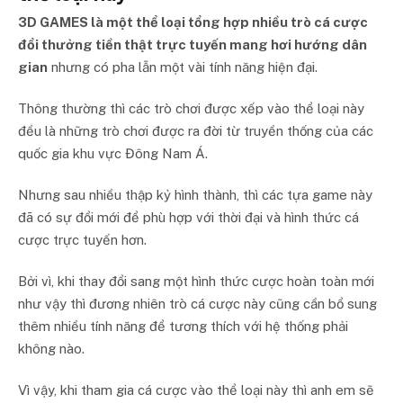
3D GAMES là một thể loại tổng hợp nhiều trò cá cược
đổi thưởng tiền thật trực tuyến mang hơi hướng dân
gian
nhưng có pha lẫn một vài tính năng hiện đại.
Thông thường thì các trò chơi được xếp vào thể loại này
đều là những trò chơi được ra đời từ truyền thống của các
quốc gia khu vực Đông Nam Á.
Nhưng sau nhiều thập kỷ hình thành, thì các tựa game này
đã có sự đổi mới để phù hợp với thời đại và hình thức cá
cược trực tuyến hơn.
Bởi vì, khi thay đổi sang một hình thức cược hoàn toàn mới
như vậy thì đương nhiên trò cá cược này cũng cần bổ sung
thêm nhiều tính năng để tương thích với hệ thống phải
không nào.
Vì vậy, khi tham gia cá cược vào thể loại này thì anh em sẽ