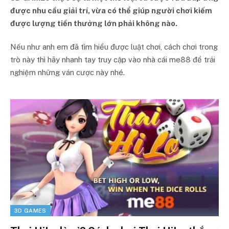
được nhu cầu giải trí, vừa có thể giúp người chơi kiếm
được lượng tiền thưởng lớn phải không nào.
Nếu như anh em đã tìm hiểu được luật chơi, cách chơi trong
trò này thì hãy nhanh tay truy cập vào nhà cái me88 để trải
nghiệm những ván cược này nhé.
3D GAMES