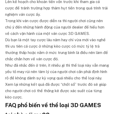
Lên kế hoạch cho khoản tiền vốn trước khi tham gia cá
cược để tránh trường hợp thâm hụt tiền trong quá trình trải
nghiệm ván cược ấy.
Trong khi ván cược được diễn ra thì người chơi cũng nên
chú ý đến những hành động của người dealer để hiểu hơn
về cách vận hành của một ván cược 3D GAMES.
Dù bạn là một tay cược lâu năm hay chỉ vừa mới vào nghề
thì ưu tiên cá cược ở những kèo cược có mức tỷ lệ trả
thưởng thấp hoặc nằm ở mức trung bình là điều nên làm để
chắc chắn hơn về ván cược đó.
Như đã nhắc đến ở trên, ít nhiều gì thì thể loại này vẫn mang
yếu tố may rủi nên tâm lý của người chơi cần phải định hình
rõ để không dành sự kỳ vọng quá nhiều cho thể loại này.
Xem lại những kết quả đã được “chốt sổ” trước đó sẽ giúp
cho người chơi có thể thống kê được xác suất của từng
kèo cược.
FAQ phổ biến về thể loại 3D GAMES