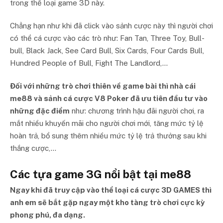
trong thể loại game 3D này.
Chẳng hạn như khi đã click vào sảnh cược này thì người chơi
có thể cá cược vào các trò như: Fan Tan, Three Toy, Bull-
bull, Black Jack, See Card Bull, Six Cards, Four Cards Bull,
Hundred People of Bull, Fight The Landlord,…
Đối với những trò chơi thiên về game bài thì nhà cái
me88 và sảnh cá cược V8 Poker đã ưu tiên đầu tư vào
những đặc điểm
như: chương trình hậu đãi người chơi, ra
mắt nhiều khuyến mãi cho người chơi mới, tăng mức tỷ lệ
hoàn trả, bổ sung thêm nhiều mức tỷ lệ trả thưởng sau khi
thắng cược,…
Các tựa game 3G nổi bật tại me88
Ngay khi đã truy cập vào thể loại cá cược 3D GAMES thì
anh em sẽ bắt gặp ngay một kho tàng trò chơi cực kỳ
phong phú, đa dạng.