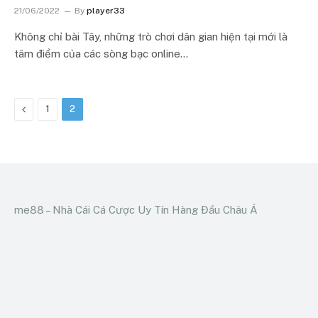
21/06/2022
By
player33
Không chỉ bài Tây, những trò chơi dân gian hiện tại mới là
tâm điểm của các sòng bạc online…
Previous
1
2
me88 – Nhà Cái Cá Cược Uy Tín Hàng Đầu Châu Á