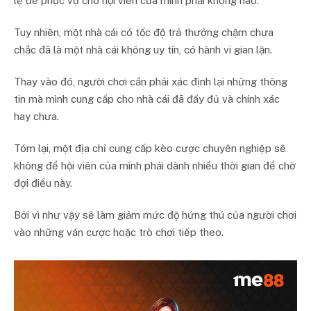
lẹ để phục vụ cho hội viên của mình phải không nào.
Tuy nhiên, một nhà cái có tốc độ trả thưởng chậm chưa
chắc đã là một nhà cái không uy tín, có hành vi gian lận.
Thay vào đó, người chơi cần phải xác định lại những thông
tin mà mình cung cấp cho nhà cái đã đầy đủ và chính xác
hay chưa.
Tóm lại, một địa chỉ cung cấp kèo cược chuyên nghiệp sẽ
không để hội viên của mình phải dành nhiều thời gian để chờ
đợi điều này.
Bởi vì như vậy sẽ làm giảm mức độ hứng thú của người chơi
vào những ván cược hoặc trò chơi tiếp theo.