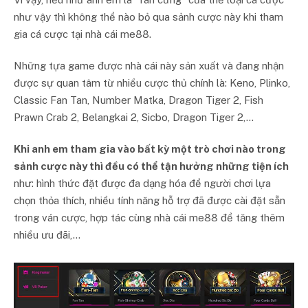
như vậy thì không thể nào bỏ qua sảnh cược này khi tham
gia cá cược tại nhà cái me88.
Những tựa game được nhà cái này sản xuất và đang nhận
được sự quan tâm từ nhiều cược thủ chính là: Ken
o, Plinko,
Classic Fan Tan, Number Matka, Dragon Tiger 2, Fish
Prawn Crab 2, Belangkai 2, Sicbo, Dragon Tiger 2,…
Khi anh em tham gia vào bất kỳ một trò chơi nào trong
sảnh cược này thì đều có thể tận hưởng những tiện ích
như: hình thức đặt được đa dạng hóa để người chơi lựa
chọn thỏa thích, nhiều tính năng hỗ trợ đã được cài đặt sẵn
trong ván cược, hợp tác cùng nhà cái me88 để tăng thêm
nhiều ưu đãi,…