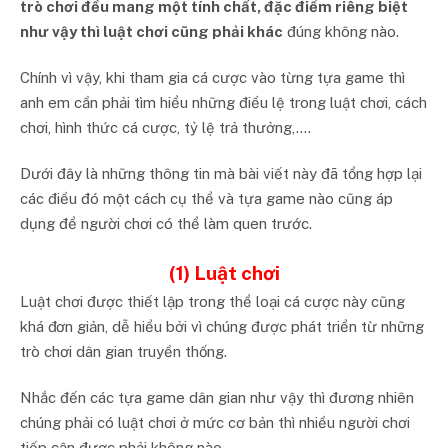
trò chơi đều mang một tính chất, đặc điểm riêng biệt
như vậy thì luật chơi cũng phải khác
đúng không nào.
Chính vì vậy, khi tham gia cá cược vào từng tựa game thì
anh em cần phải tìm hiểu những điều lệ trong luật chơi, cách
chơi, hình thức cá cược, tỷ lệ trả thưởng,….
Dưới đây là những thông tin mà bài viết này đã tổng hợp lại
các điều đó một cách cụ thể và tựa game nào cũng áp
dụng để người chơi có thể làm quen trước.
(1) Luật chơi
Luật chơi được thiết lập trong thể loại cá cược này cũng
khá đơn giản, dễ hiểu bởi vì chúng được phát triển từ những
trò chơi dân gian truyền thống.
Nhắc đến các tựa game dân gian như vậy thì đương nhiên
chúng phải có luật chơi ở mức cơ bản thì nhiều người chơi
tiếp cận được phải không nào.