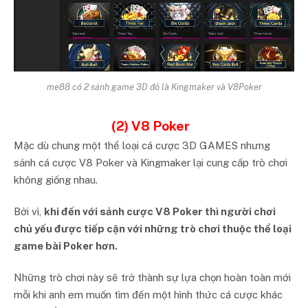
me88 có 2 sảnh game 3D đó là Kingmaker và V8Poker
(2) V8 Poker
Mặc dù chung một thể loại cá cược 3D GAMES nhưng
sảnh cá cược V8 Poker và Kingmaker lại cung cấp trò chơi
không giống nhau.
Bởi vì,
khi đến với sảnh cược V8 Poker thì người chơi
chủ yếu được tiếp cận với những trò chơi thuộc thể loại
game bài Poker hơn.
Những trò chơi này sẽ trở thành sự lựa chọn hoàn toàn mới
mỗi khi anh em muốn tìm đến một hình thức cá cược khác