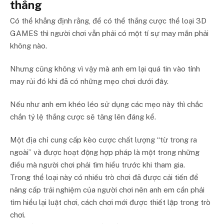
thắng
Có thể khẳng định rằng, để có thể thắng cược thể loại 3D
GAMES thì người chơi vẫn phải có một tí sự may mắn phải
không nào.
Nhưng cũng không vì vậy mà anh em lại quá tin vào tính
may rủi đó khi đã có những mẹo chơi dưới đây.
Nếu như anh em khéo léo sử dụng các mẹo này thì chắc
chắn tỷ lệ thắng cược sẽ tăng lên đáng kể.
Một địa chỉ cung cấp kèo cược chất lượng “từ trong ra
ngoài” và được hoạt động hợp pháp là một trong những
điều mà người chơi phải tìm hiểu trước khi tham gia.
Trong thể loại này có nhiều trò chơi đã được cải tiến để
nâng cấp trải nghiệm của người chơi nên anh em cần phải
tìm hiểu lại luật chơi, cách chơi mới được thiết lập trong trò
chơi.