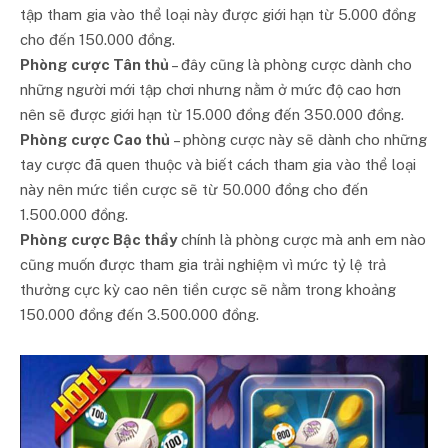
tập tham gia vào thể loại này được giới hạn từ 5.000 đồng
cho đến 150.000 đồng.
Phòng cược Tân thủ
– đây cũng là phòng cược dành cho
những người mới tập chơi nhưng nằm ở mức độ cao hơn
nên sẽ được giới hạn từ 15.000 đồng đến 350.000 đồng.
Phòng cược Cao thủ
– phòng cược này sẽ dành cho những
tay cược đã quen thuộc và biết cách tham gia vào thể loại
này nên mức tiền cược sẽ từ 50.000 đồng cho đến
1.500.000 đồng.
Phòng cược Bậc thầy
chính là phòng cược mà anh em nào
cũng muốn được tham gia trải nghiệm vì mức tỷ lệ trả
thưởng cực kỳ cao nên tiền cược sẽ nằm trong khoảng
150.000 đồng đến 3.500.000 đồng.