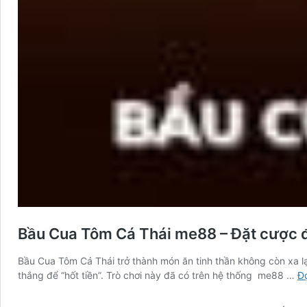
Bầu Cua Tôm Cá Thái me88 – Đặt cược đơ
Bầu Cua Tôm Cá Thái trở thành món ăn tinh thần không còn xa l
thắng để “hốt tiền”. Trò chơi này đã có trên hệ thống me88 …
Đọ