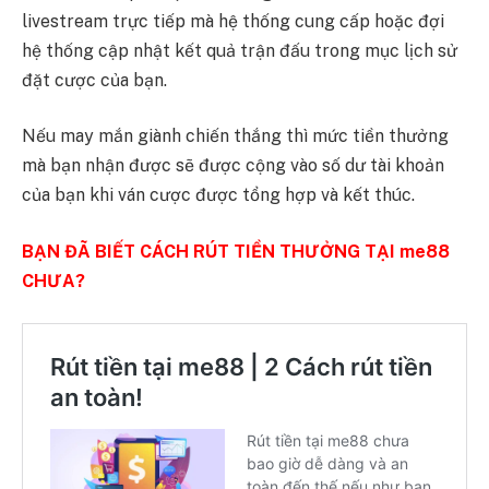
livestream trực tiếp mà hệ thống cung cấp hoặc đợi
hệ thống cập nhật kết quả trận đấu trong mục lịch sử
đặt cược của bạn.
Nếu may mắn giành chiến thắng thì mức tiền thưởng
mà bạn nhận được sẽ được cộng vào số dư tài khoản
của bạn khi ván cược được tổng hợp và kết thúc.
BẠN ĐÃ BIẾT CÁCH RÚT TIỀN THƯỞNG TẠI me88
CHƯA?