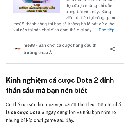
Kinh nghiệm cá cược Dota 2 đỉnh
thần sầu mà bạn nên biết
Có thể nói sức hút của việc cá độ thể thao điện tử nhất
là
cá cược Dota 2
ngày càng lớn và nếu bạn nắm rõ
những bí kíp chơi game sau đây.