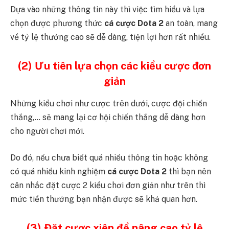
Dựa vào những thông tin này thì việc tìm hiểu và lựa
chọn được phương thức
cá cược Dota 2
an toàn, mang
về tỷ lệ thưởng cao sẽ dễ dàng, tiện lợi hơn rất nhiều.
(2) Ưu tiên lựa chọn các kiểu cược đơn
giản
Những kiểu chơi như cược trên dưới, cược đội chiến
thắng,… sẽ mang lại cơ hội chiến thắng dễ dàng hơn
cho người chơi mới.
Do đó, nếu chưa biết quá nhiều thông tin hoặc không
có quá nhiều kinh nghiệm
cá cược Dota 2
thì bạn nên
cân nhắc đặt cược 2 kiểu chơi đơn giản như trên thì
mức tiền thưởng bạn nhận được sẽ khả quan hơn.
(3) Đặt cược xiên để nâng cao tỷ lệ