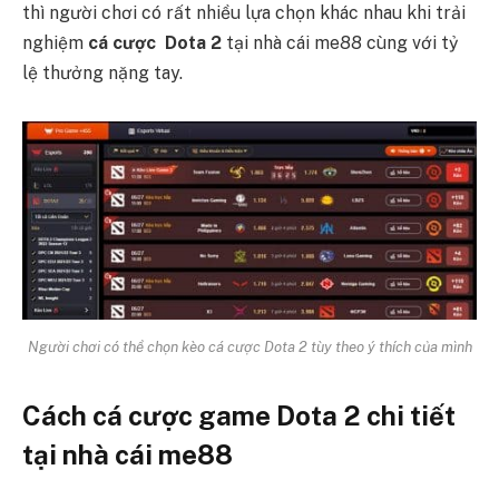
thì người chơi có rất nhiều lựa chọn khác nhau khi trải
nghiệm
cá cược Dota 2
tại nhà cái me88 cùng với tỷ
lệ thưởng nặng tay.
Người chơi có thể chọn kèo cá cược Dota 2 tùy theo ý thích của mình
Cách cá cược game Dota 2 chi tiết
tại nhà cái me88