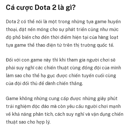
Cá cược Dota 2 là gì?
Dota 2 có thể nói là một trong những tựa game huyền
thoại, đặt nền móng cho sự phát triển cũng như mức
độ phổ biến cho đến thời điểm hiện tại của hàng loạt
tựa game thể thao điện tử trên thị trường quốc tế.
Đối với con game này thì khi tham gia người chơi sẽ
phải suy nghĩ các chiến thuật cùng đồng đội của mình
làm sao cho thể hạ gục được chiến tuyến cuối cùng
của đội đối thủ để dành chiến thắng.
Game không những cung cấp được những giây phút
trải nghiệm độc đáo mà còn yêu cầu người chơi mạnh
về khả năng phân tích, cách suy nghĩ và vận dụng chiến
thuật sao cho hợp lý.