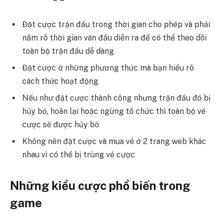
Đặt cược trận đấu trong thời gian cho phép và phải
nắm rõ thời gian ván đấu diễn ra để có thể theo dõi
toàn bộ trận đấu dễ dàng
Đặt cược ở những phương thức mà bạn hiểu rõ
cách thức hoạt động
Nếu như đặt cược thành công nhưng trận đấu đó bị
hủy bỏ, hoãn lại hoặc ngừng tổ chức thì toàn bộ vé
cược sẽ được hủy bỏ
Không nên đặt cược và mua vé ở 2 trang web khác
nhau vì có thể bị trùng vé cược
Những kiểu cược phổ biến trong
game