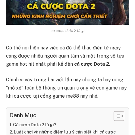
cá cược dota 2 là gì
Có thể nói hiện nay việc cá độ thể thao điện tử ngày
càng được nhiều người quan tâm và một trong số tựa
game hot hit nhất phải kể đến
cá cược Dota 2
.
Chính vì vậy trong bài viết lần này chúng ta hãy cùng
“mổ xẻ” toàn bộ thông tin quan trọng về con game này
khi cá cược tại cổng game me88 này nhé.
Danh Mục
Cá cược Dota 2 là gì?
Luật chơi và những điểm lưu ý cần biết khi cá cược